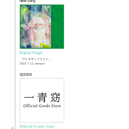
New Song
Digital Single
「アレキサンドライト」
2025.7.12 release
GOODS
Official Goods Store