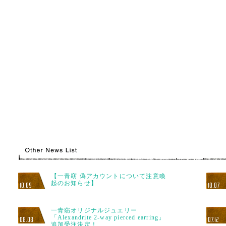
【一青窈 偽アカウントについて注意喚
起のお知らせ】
10.09
10.07
一青窈オリジナルジュエリー
「Alexandrite 2-way pierced earring」
08.08
07.12
追加受注決定！