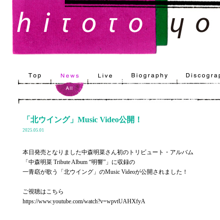
「北ウイング」Music Video公開！
2025.05.01
本日発売となりました中森明菜さん初のトリビュート・アルバム
「中森明菜 Tribute Album “明響”」に収録の
一青窈が歌う「北ウイング」のMusic Videoが公開されました！
ご視聴はこちら
https://www.youtube.com/watch?v=wpvtUAHXfyA