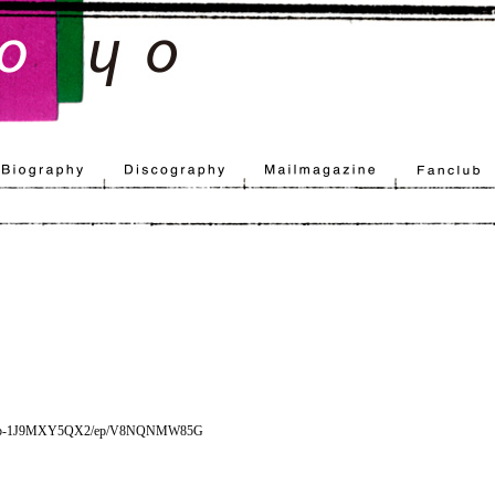
ries-tep-1J9MXY5QX2/ep/V8NQNMW85G