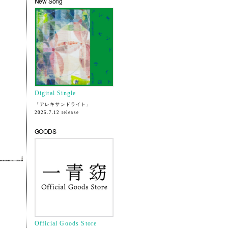
New Song
Digital Single
「アレキサンドライト」
2025.7.12 release
GOODS
Official Goods Store