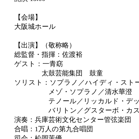
【会場】
大阪城ホール
【出演】（敬称略）
総監督・指揮：佐渡裕
ゲスト：一青窈
太鼓芸能集団 鼓童
ソリスト：ソプラノ／ハイディ・ス
メゾ・ソプラノ／清水華澄
テノール／リッカルド・デッラ
バリトン／グスターボ・カス
演奏：兵庫芸術文化センター管弦楽団
合唱：1万人の第九合唱団
司会：松岡茉優