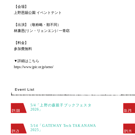
【会場】
上野恩賜公園 イベントテント
【出演】（敬称略・順不同）
林廉恩(リン・リェンエン) / 一青窈
【料金】
参加費無料
▼詳細はこちら
https://www.jpic.or.jp/ueno/
5/4「上野の森親子ブックフェスタ
2026」
04.08
01.29
5/14「GATEWAY Tech TAKANAWA
2025」
04.21
04.14