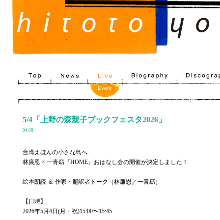
5/4「上野の森親子ブックフェスタ2026」
04.08
台湾えほんの小さな島へ
林廉恩 × 一青窈『HOME』おはなし会の開催が決定しました！
絵本朗読 ＆ 作家・翻訳者トーク（林廉恩／一青窈）
【日時】
2026年5月4日(月・祝)15:00〜15:45