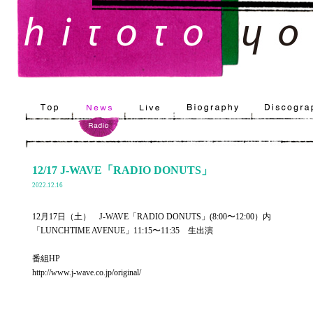
12/17 J-WAVE「RADIO DONUTS」
2022.12.16
12月17日（土） J-WAVE「RADIO DONUTS」(8:00〜12:00）内
「LUNCHTIME AVENUE」11:15〜11:35 生出演
番組HP
http://www.j-wave.co.jp/original/