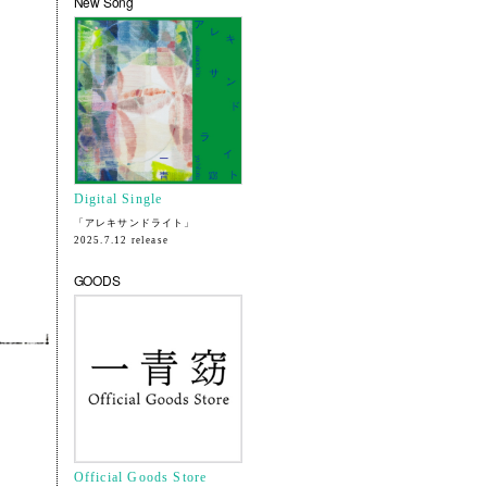
New Song
Digital Single
「アレキサンドライト」
2025.7.12 release
GOODS
Official Goods Store