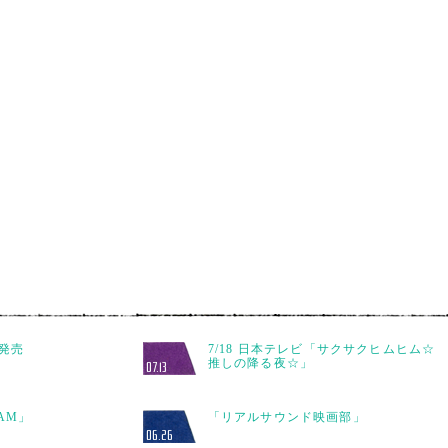
y発売
7/18 日本テレビ「サクサクヒムヒム☆
推しの降る夜☆」
07.13
JAM」
「リアルサウンド映画部」
06.26