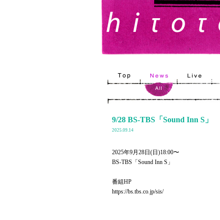
9/28 BS-TBS「Sound Inn S」
2025.09.14
2025年9月28日(日)18:00〜
BS-TBS「Sound Inn S」
番組HP
https://bs.tbs.co.jp/sis/