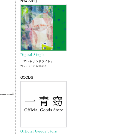
New Song
Digital Single
「アレキサンドライト」
2025.7.12 release
GOODS
Official Goods Store