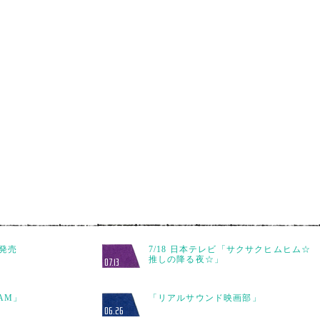
y発売
7/18 日本テレビ「サクサクヒムヒム☆
推しの降る夜☆」
07.13
JAM」
「リアルサウンド映画部」
06.26