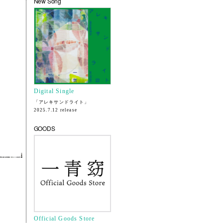
New Song
Digital Single
「アレキサンドライト」
2025.7.12 release
GOODS
Official Goods Store