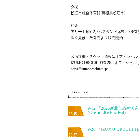
会場：
松江市総合体育館(島根県松江市)
料金：
アリーナ席¥12,000/スタンド席¥12,000/立見
※立見は一般発売より販売開始
公演詳細・チケット情報はオフィシャル
IZUMO OROCHI FES 2026オフィシャ
https://izumoorochifes.jp/
9/12 「2026新北市綠生活
(Green Life Festival)」
08.05
9/26 「IZUMO OROCHI F
06.27