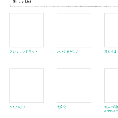
アレキサンドライト
ただやるだけさ
耳をすま
かたつむり
七変化
他人の関係 f
&“PIMP”