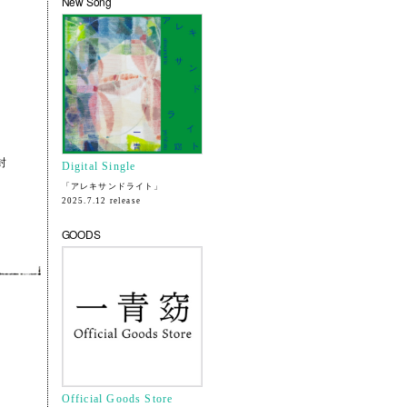
New Song
封
Digital Single
「アレキサンドライト」
2025.7.12 release
GOODS
Official Goods Store