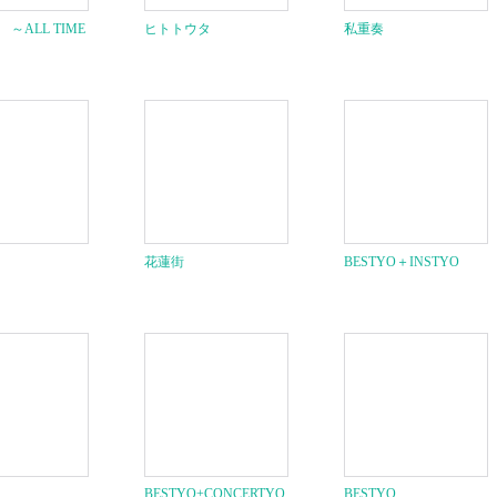
～ALL TIME
ヒトトウタ
私重奏
」
花蓮街
BESTYO＋INSTYO
BESTYO+CONCERTYO
BESTYO