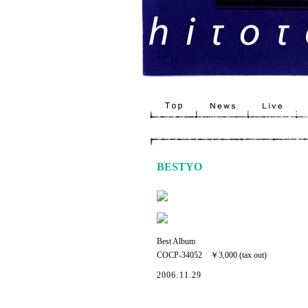
BESTYO
Best Album
COCP-34052 ￥3,000 (tax out)
2006.11.29