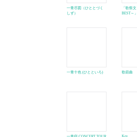
一青尽図（ひととづく
「歌祭文 
しず）
BEST～
一青十色 (ひとといろ)
歌窈曲
Key
一青窈 CONCERT TOUR