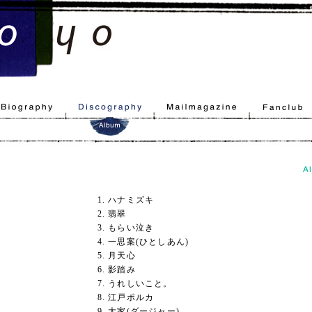
1. ハナミズキ
2. 翡翠
3. もらい泣き
4. 一思案(ひとしあん)
5. 月天心
6. 影踏み
7. うれしいこと。
8. 江戸ポルカ
9. 大家(ダージャー)